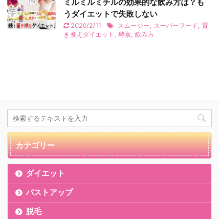
ミルミルミチルの効果的な飲み方は？も
うダイエットで失敗しない
2020/2/11
スムージー
,
スーパーフード
,
置
き換えダイエット
,
酵素
,
飲み方
カテゴリー
ダイエット
バストアップ
脱毛