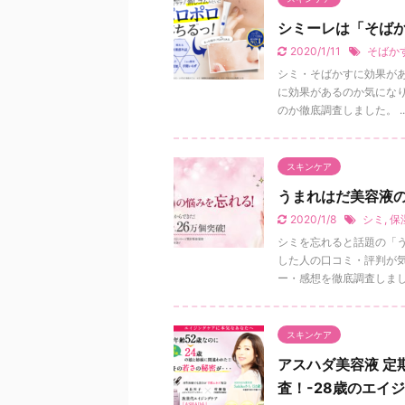
シミーレは「そば
2020/1/11
そばか
シミ・そばかすに効果が
に効果があるのか気にな
のか徹底調査しました。 ..
スキンケア
うまれはだ美容液
2020/1/8
シミ
,
保
シミを忘れると話題の「
した人の口コミ・評判が
ー・感想を徹底調査しました 
スキンケア
アスハダ美容液 定
査！-28歳のエイ