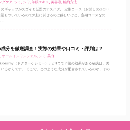
ングケア
,
シミ
,
シワ
,
羊膜エキス
,
美容液
,
解約方法
のギャップがスゴイと話題のアスハダ。 定期コース（お試し65%OFF
保証もついているので気軽に試せるのは嬉しいけど、定期コースなの
..
の成分を徹底調査！実際の効果や口コミ・評判は？
す
,
オールインワンジェル
,
シミ
,
美白
.Kesimy（ドクターケシミー）」が1つで７役の効果がある秘訣は、美
ているからです。 そこで、どのような成分が配合されているのか、その