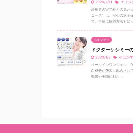
2020/2/11
エイジ
愛用者の実年齢との見た目
コース）は、安心の返金
で、事前に解約方法も知っ .
スキンケア
ドクターケシミー
2020/1/8
そばか
オールインワンジェル「Dr
白成分が贅沢に配合され
効果や実際に利用 ...