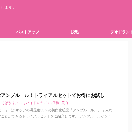
介します。
バストアップ
脱毛
デオドラン
はアンプルール！トライアルセットでお得にお試し
,
そばかす
,
シミ
,
ハイドロキノン
,
保湿
,
美白
ミ・そばかすケアの満足度99％の美白化粧品「アンプルール」。 そんな
すことができるトライアルセットをご紹介します。 アンプルールがシミ