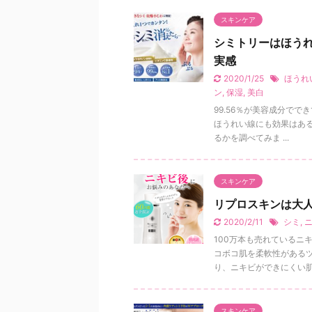
スキンケア
シミトリーはほう
実感
2020/1/25
ほうれ
ン
,
保湿
,
美白
99.56％が美容成分でで
ほうれい線にも効果はあ
るかを調べてみま ...
スキンケア
リプロスキンは大
2020/2/11
シミ
,
100万本も売れているニ
コボコ肌を柔軟性がある
り、ニキビができにくい肌に 
スキンケア