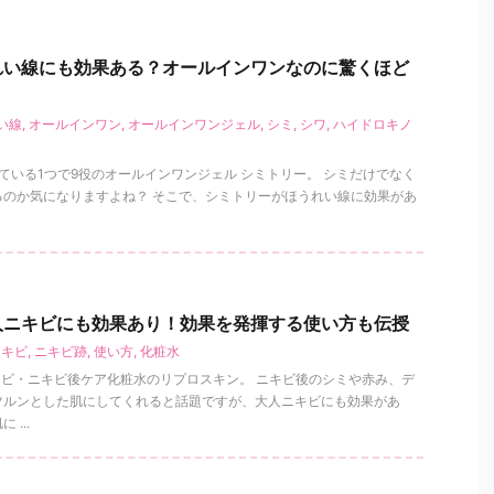
れい線にも効果ある？オールインワンなのに驚くほど
い線
,
オールインワン
,
オールインワンジェル
,
シミ
,
シワ
,
ハイドロキノ
きている1つで9役のオールインワンジェル シミトリー。 シミだけでなく
るのか気になりますよね？ そこで、シミトリーがほうれい線に効果があ
人ニキビにも効果あり！効果を発揮する使い方も伝授
ニキビ
,
ニキビ跡
,
使い方
,
化粧水
キビ・ニキビ後ケア化粧水のリプロスキン。 ニキビ後のシミや赤み、デ
ツルンとした肌にしてくれると話題ですが、大人ニキビにも効果があ
...