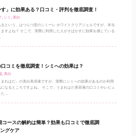
かす」に効果ある？口コミ・評判を徹底調査！
す
,
シミ
,
美白
あるという、はつらつ堂のシミーレ ホワイトクリアジェルですが、本当
りますよね？ そこで、実際に利用した人がそばかすに効果を感じている
.
の口コミを徹底調査！シミへの効果は？
湿
,
美白
うまれはだ」の美白美溶液ですが、実際にシミへの効果があるのか利用
気になるところですよね。 そこで、うまれはだ美容液の口コミやレビュ
...
期コースの解約は簡単？効果も口コミで徹底調
ジングケア