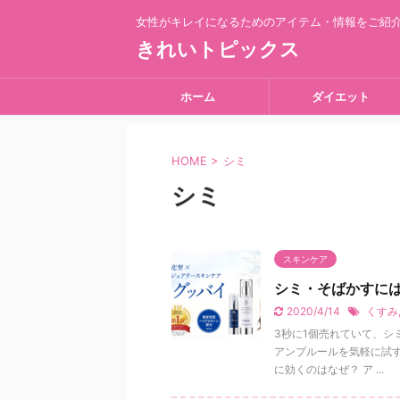
女性がキレイになるためのアイテム・情報をご紹
きれいトピックス
ホーム
ダイエット
HOME
>
シミ
シミ
スキンケア
シミ・そばかすに
2020/4/14
くすみ
3秒に1個売れていて、シ
アンプルールを気軽に試
に効くのはなぜ？ ア ...