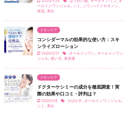
2020/1/25
ほうれい線
,
オールインワン
,
オ
ールインワンジェル
,
シミ
,
シワ
,
ハイドロキノン
,
保湿
,
美白
スキンケア
コンシダーマルの効果的な使い方：スキ
ンライズローション
2020/2/11
オールインワン
,
オールインワン
ジェル
,
使い方
,
美容液
スキンケア
ドクターケシミーの成分を徹底調査！実
際の効果や口コミ・評判は？
2020/1/8
そばかす
,
オールインワンジェル
,
シミ
,
美白