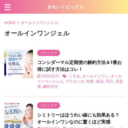
きれいトピックス
HOME
>
オールインワンジェル
オールインワンジェル
スキンケア
コンシダーマル定期便の解約方法＆1番お
得に試す方法はコレ！
2020/2/11
くすみ
,
オールインワン
,
オール
インワンジェル
,
プラセンタ
,
乾燥
,
保湿
,
毛穴
,
美容
液
,
解約方法
スキンケア
シミトリーはほうれい線にも効果ある？
オールインワンなのに驚くほど実感